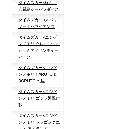
タイムズカー×横浜・
八景島シーパラダイス
タイムズカー×スパリ
ゾートハワイアンズ
タイムズカー×ニジゲ
ンノモリ クレヨンしん
ちゃんアドベンチャー
パーク
タイムズカー×ニジゲ
ンノモリ NARUTO &
BORUTO 忍里
タイムズカー×ニジゲ
ンノモリ ゴジラ迎撃作
戦
タイムズカー×ニジゲ
ンノモリ ドラゴンクエ
スト アイランド