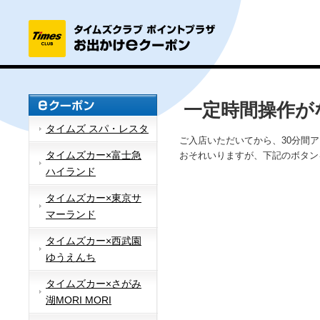
一定時間操作が
タイムズ スパ・レスタ
ご入店いただいてから、30分間
タイムズカー×富士急
おそれいりますが、下記のボタン
ハイランド
タイムズカー×東京サ
マーランド
タイムズカー×西武園
ゆうえんち
タイムズカー×さがみ
湖MORI MORI