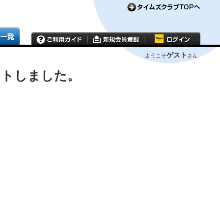
ゲスト
ようこそ
さん
ウトしました。