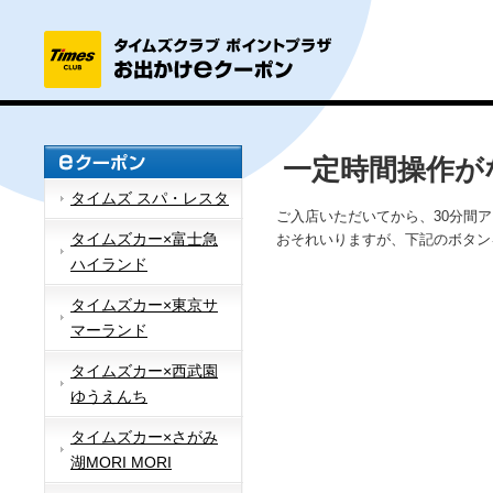
一定時間操作が
タイムズ スパ・レスタ
ご入店いただいてから、30分間
タイムズカー×富士急
おそれいりますが、下記のボタン
ハイランド
タイムズカー×東京サ
マーランド
タイムズカー×西武園
ゆうえんち
タイムズカー×さがみ
湖MORI MORI