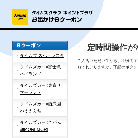
一定時間操作が
タイムズ スパ・レスタ
ご入店いただいてから、30分間
タイムズカー×富士急
おそれいりますが、下記のボタン
ハイランド
タイムズカー×東京サ
マーランド
タイムズカー×西武園
ゆうえんち
タイムズカー×さがみ
湖MORI MORI