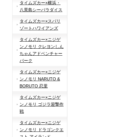
タイムズカー×横浜・
八景島シーパラダイス
タイムズカー×スパリ
ゾートハワイアンズ
タイムズカー×ニジゲ
ンノモリ クレヨンしん
ちゃんアドベンチャー
パーク
タイムズカー×ニジゲ
ンノモリ NARUTO &
BORUTO 忍里
タイムズカー×ニジゲ
ンノモリ ゴジラ迎撃作
戦
タイムズカー×ニジゲ
ンノモリ ドラゴンクエ
スト アイランド