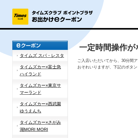
一定時間操作が
タイムズ スパ・レスタ
ご入店いただいてから、30分間
タイムズカー×富士急
おそれいりますが、下記のボタン
ハイランド
タイムズカー×東京サ
マーランド
タイムズカー×西武園
ゆうえんち
タイムズカー×さがみ
湖MORI MORI