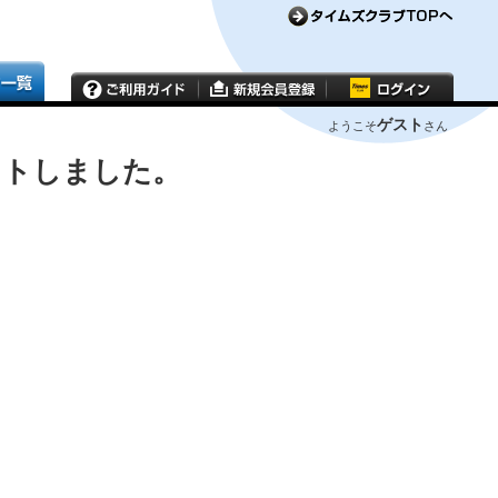
ゲスト
ようこそ
さん
ウトしました。