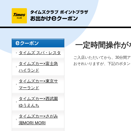
一定時間操作が
タイムズ スパ・レスタ
ご入店いただいてから、30分間
タイムズカー×富士急
おそれいりますが、下記のボタン
ハイランド
タイムズカー×東京サ
マーランド
タイムズカー×西武園
ゆうえんち
タイムズカー×さがみ
湖MORI MORI