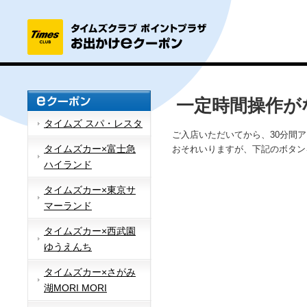
一定時間操作が
タイムズ スパ・レスタ
ご入店いただいてから、30分間
タイムズカー×富士急
おそれいりますが、下記のボタン
ハイランド
タイムズカー×東京サ
マーランド
タイムズカー×西武園
ゆうえんち
タイムズカー×さがみ
湖MORI MORI