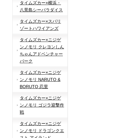
タイムズカー×横浜・
八景島シーパラダイス
タイムズカー×スパリ
ゾートハワイアンズ
タイムズカー×ニジゲ
ンノモリ クレヨンしん
ちゃんアドベンチャー
パーク
タイムズカー×ニジゲ
ンノモリ NARUTO &
BORUTO 忍里
タイムズカー×ニジゲ
ンノモリ ゴジラ迎撃作
戦
タイムズカー×ニジゲ
ンノモリ ドラゴンクエ
スト アイランド