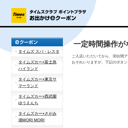
一定時間操作が
タイムズ スパ・レスタ
ご入店いただいてから、30分間
タイムズカー×富士急
おそれいりますが、下記のボタン
ハイランド
タイムズカー×東京サ
マーランド
タイムズカー×西武園
ゆうえんち
タイムズカー×さがみ
湖MORI MORI