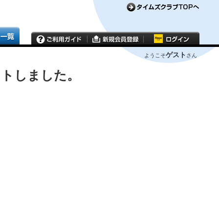
ゲスト
ようこそ
さん
ウトしました。