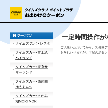
一定時間操作が
タイムズ スパ・レスタ
ご入店いただいてから、30分間
タイムズカー×富士急
おそれいりますが、下記のボタン
ハイランド
タイムズカー×東京サ
マーランド
タイムズカー×西武園
ゆうえんち
タイムズカー×さがみ
湖MORI MORI