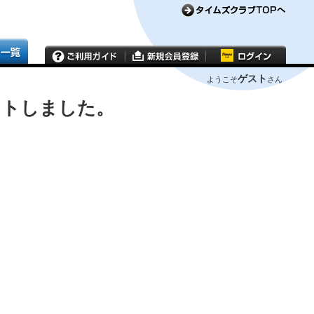
ゲスト
ようこそ
さん
ウトしました。