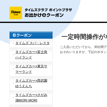
一定時間操作が
タイムズ スパ・レスタ
ご入店いただいてから、30分間
タイムズカー×富士急
おそれいりますが、下記のボタン
ハイランド
タイムズカー×東京サ
マーランド
タイムズカー×西武園
ゆうえんち
タイムズカー×さがみ
湖MORI MORI