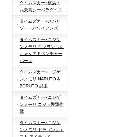
タイムズカー×横浜・
八景島シーパラダイス
タイムズカー×スパリ
ゾートハワイアンズ
タイムズカー×ニジゲ
ンノモリ クレヨンしん
ちゃんアドベンチャー
パーク
タイムズカー×ニジゲ
ンノモリ NARUTO &
BORUTO 忍里
タイムズカー×ニジゲ
ンノモリ ゴジラ迎撃作
戦
タイムズカー×ニジゲ
ンノモリ ドラゴンクエ
スト アイランド