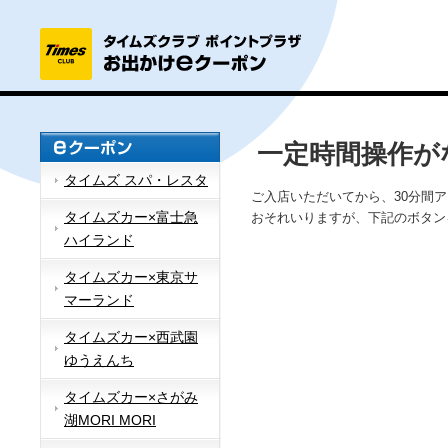
一定時間操作が
タイムズ スパ・レスタ
ご入店いただいてから、30分間
タイムズカー×富士急
おそれいりますが、下記のボタン
ハイランド
タイムズカー×東京サ
マーランド
タイムズカー×西武園
ゆうえんち
タイムズカー×さがみ
湖MORI MORI