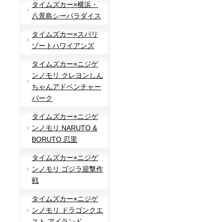
タイムズカー×横浜・
八景島シーパラダイス
タイムズカー×スパリ
ゾートハワイアンズ
タイムズカー×ニジゲ
ンノモリ クレヨンしん
ちゃんアドベンチャー
パーク
タイムズカー×ニジゲ
ンノモリ NARUTO &
BORUTO 忍里
タイムズカー×ニジゲ
ンノモリ ゴジラ迎撃作
戦
タイムズカー×ニジゲ
ンノモリ ドラゴンクエ
スト アイランド