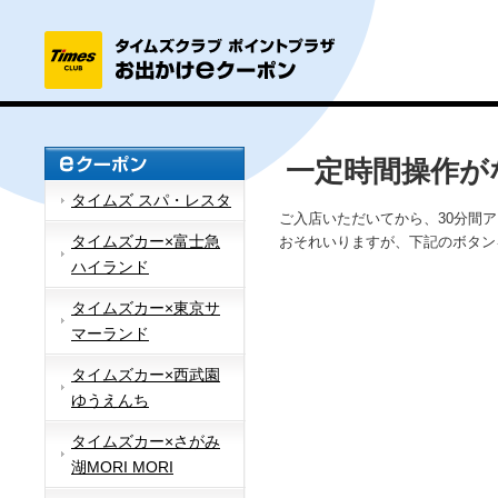
一定時間操作が
タイムズ スパ・レスタ
ご入店いただいてから、30分間
タイムズカー×富士急
おそれいりますが、下記のボタン
ハイランド
タイムズカー×東京サ
マーランド
タイムズカー×西武園
ゆうえんち
タイムズカー×さがみ
湖MORI MORI