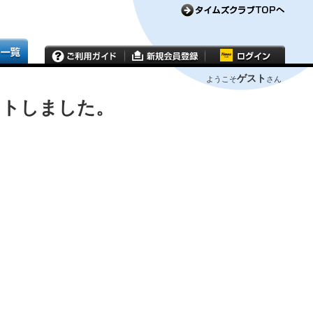
ゲスト
ようこそ
さん
ウトしました。