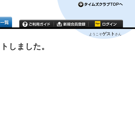
ゲスト
ようこそ
さん
ウトしました。