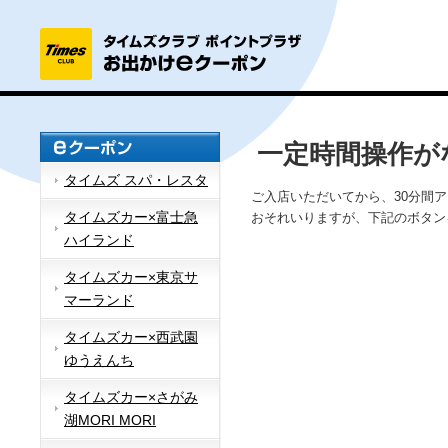
一定時間操作が
タイムズ スパ・レスタ
ご入店いただいてから、30分間
タイムズカー×富士急
おそれいりますが、下記のボタン
ハイランド
タイムズカー×東京サ
マーランド
タイムズカー×西武園
ゆうえんち
タイムズカー×さがみ
湖MORI MORI