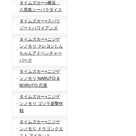
タイムズカー×横浜・
八景島シーパラダイス
タイムズカー×スパリ
ゾートハワイアンズ
タイムズカー×ニジゲ
ンノモリ クレヨンしん
ちゃんアドベンチャー
パーク
タイムズカー×ニジゲ
ンノモリ NARUTO &
BORUTO 忍里
タイムズカー×ニジゲ
ンノモリ ゴジラ迎撃作
戦
タイムズカー×ニジゲ
ンノモリ ドラゴンクエ
スト アイランド