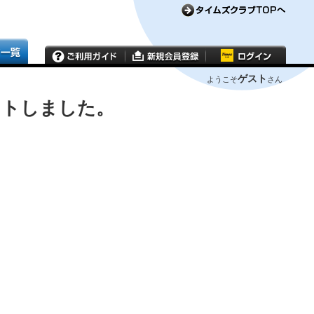
ゲスト
ようこそ
さん
ウトしました。