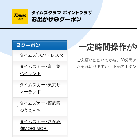
一定時間操作が
タイムズ スパ・レスタ
ご入店いただいてから、30分間
タイムズカー×富士急
おそれいりますが、下記のボタン
ハイランド
タイムズカー×東京サ
マーランド
タイムズカー×西武園
ゆうえんち
タイムズカー×さがみ
湖MORI MORI