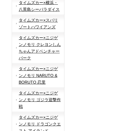
タイムズカー×横浜・
八景島シーパラダイス
タイムズカー×スパリ
ゾートハワイアンズ
タイムズカー×ニジゲ
ンノモリ クレヨンしん
ちゃんアドベンチャー
パーク
タイムズカー×ニジゲ
ンノモリ NARUTO &
BORUTO 忍里
タイムズカー×ニジゲ
ンノモリ ゴジラ迎撃作
戦
タイムズカー×ニジゲ
ンノモリ ドラゴンクエ
スト アイランド