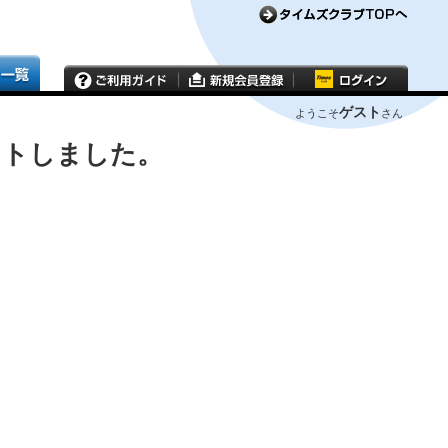
ゲスト
ようこそ
さん
ウトしました。