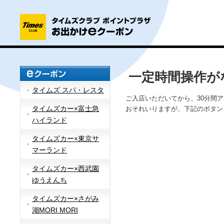
一定時間操作が
タイムズ スパ・レスタ
ご入店いただいてから、30分間
タイムズカー×富士急
おそれいりますが、下記のボタン
ハイランド
タイムズカー×東京サ
マーランド
タイムズカー×西武園
ゆうえんち
タイムズカー×さがみ
湖MORI MORI