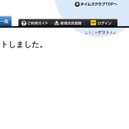
ゲスト
ようこそ
さん
ウトしました。