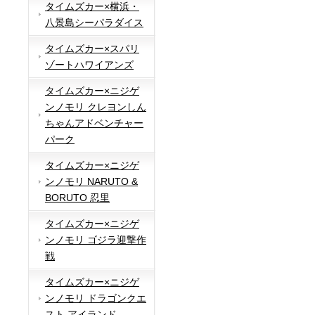
タイムズカー×横浜・
八景島シーパラダイス
タイムズカー×スパリ
ゾートハワイアンズ
タイムズカー×ニジゲ
ンノモリ クレヨンしん
ちゃんアドベンチャー
パーク
タイムズカー×ニジゲ
ンノモリ NARUTO &
BORUTO 忍里
タイムズカー×ニジゲ
ンノモリ ゴジラ迎撃作
戦
タイムズカー×ニジゲ
ンノモリ ドラゴンクエ
スト アイランド