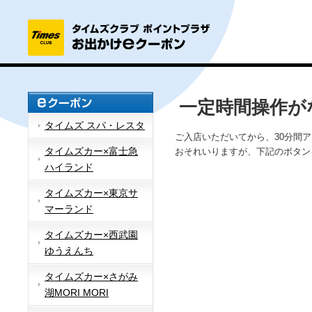
一定時間操作が
タイムズ スパ・レスタ
ご入店いただいてから、30分間
タイムズカー×富士急
おそれいりますが、下記のボタン
ハイランド
タイムズカー×東京サ
マーランド
タイムズカー×西武園
ゆうえんち
タイムズカー×さがみ
湖MORI MORI