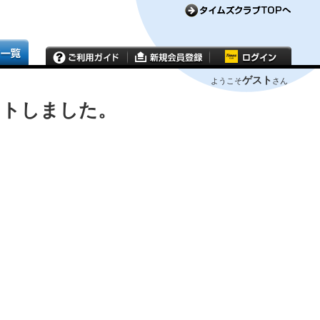
ゲスト
ようこそ
さん
ウトしました。