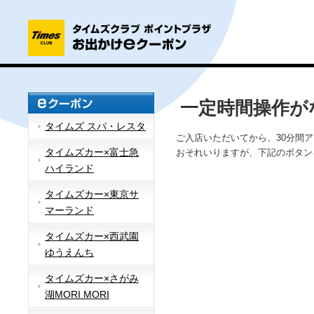
一定時間操作が
タイムズ スパ・レスタ
ご入店いただいてから、30分間
タイムズカー×富士急
おそれいりますが、下記のボタン
ハイランド
タイムズカー×東京サ
マーランド
タイムズカー×西武園
ゆうえんち
タイムズカー×さがみ
湖MORI MORI