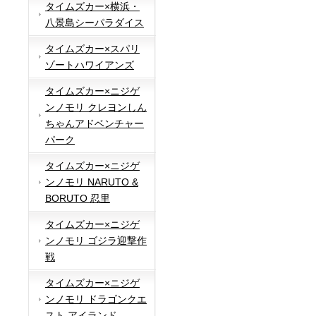
タイムズカー×横浜・
八景島シーパラダイス
タイムズカー×スパリ
ゾートハワイアンズ
タイムズカー×ニジゲ
ンノモリ クレヨンしん
ちゃんアドベンチャー
パーク
タイムズカー×ニジゲ
ンノモリ NARUTO &
BORUTO 忍里
タイムズカー×ニジゲ
ンノモリ ゴジラ迎撃作
戦
タイムズカー×ニジゲ
ンノモリ ドラゴンクエ
スト アイランド