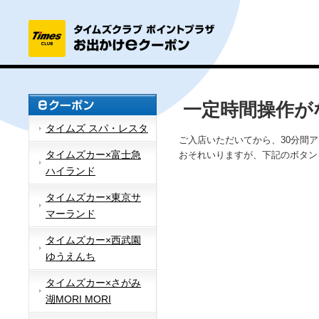
一定時間操作が
タイムズ スパ・レスタ
ご入店いただいてから、30分間
タイムズカー×富士急
おそれいりますが、下記のボタン
ハイランド
タイムズカー×東京サ
マーランド
タイムズカー×西武園
ゆうえんち
タイムズカー×さがみ
湖MORI MORI