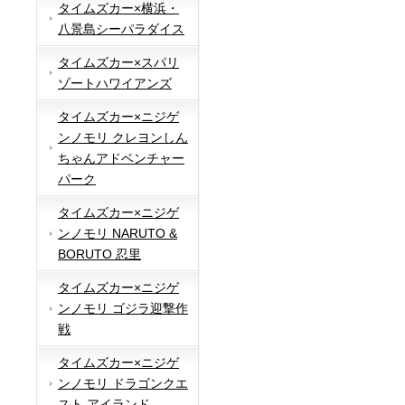
タイムズカー×横浜・
八景島シーパラダイス
タイムズカー×スパリ
ゾートハワイアンズ
タイムズカー×ニジゲ
ンノモリ クレヨンしん
ちゃんアドベンチャー
パーク
タイムズカー×ニジゲ
ンノモリ NARUTO &
BORUTO 忍里
タイムズカー×ニジゲ
ンノモリ ゴジラ迎撃作
戦
タイムズカー×ニジゲ
ンノモリ ドラゴンクエ
スト アイランド