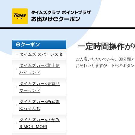
一定時間操作が
タイムズ スパ・レスタ
ご入店いただいてから、30分間
タイムズカー×富士急
おそれいりますが、下記のボタン
ハイランド
タイムズカー×東京サ
マーランド
タイムズカー×西武園
ゆうえんち
タイムズカー×さがみ
湖MORI MORI