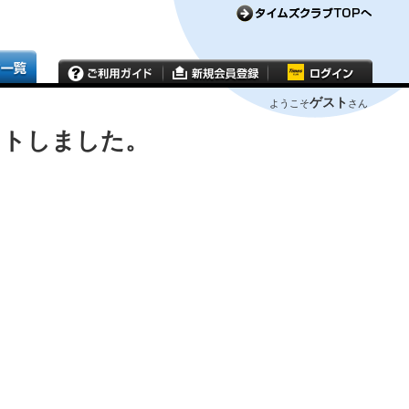
ゲスト
ようこそ
さん
ウトしました。