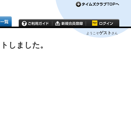
ゲスト
ようこそ
さん
ウトしました。