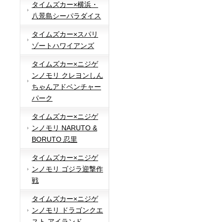
タイムズカー×横浜・
八景島シーパラダイス
タイムズカー×スパリ
ゾートハワイアンズ
タイムズカー×ニジゲ
ンノモリ クレヨンしん
ちゃんアドベンチャー
パーク
タイムズカー×ニジゲ
ンノモリ NARUTO &
BORUTO 忍里
タイムズカー×ニジゲ
ンノモリ ゴジラ迎撃作
戦
タイムズカー×ニジゲ
ンノモリ ドラゴンクエ
スト アイランド