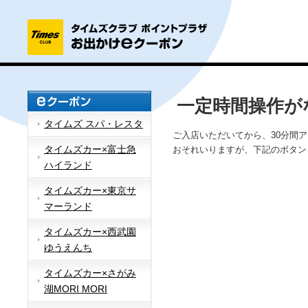
一定時間操作が
タイムズ スパ・レスタ
ご入店いただいてから、30分間
タイムズカー×富士急
おそれいりますが、下記のボタン
ハイランド
タイムズカー×東京サ
マーランド
タイムズカー×西武園
ゆうえんち
タイムズカー×さがみ
湖MORI MORI