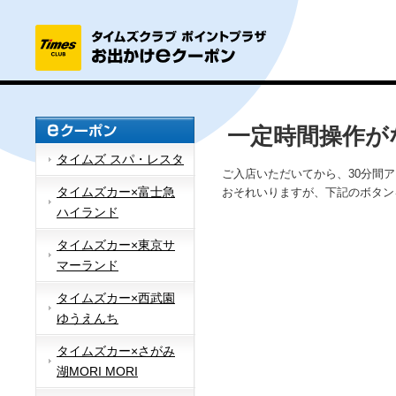
一定時間操作が
タイムズ スパ・レスタ
ご入店いただいてから、30分間
タイムズカー×富士急
おそれいりますが、下記のボタン
ハイランド
タイムズカー×東京サ
マーランド
タイムズカー×西武園
ゆうえんち
タイムズカー×さがみ
湖MORI MORI