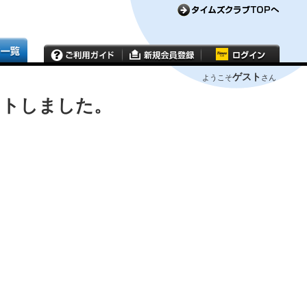
ゲスト
ようこそ
さん
ウトしました。