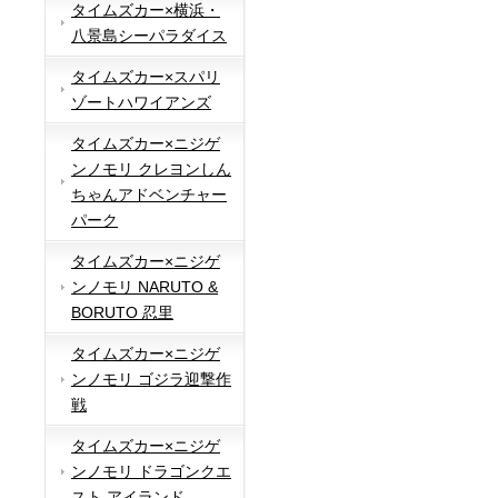
タイムズカー×横浜・
八景島シーパラダイス
タイムズカー×スパリ
ゾートハワイアンズ
タイムズカー×ニジゲ
ンノモリ クレヨンしん
ちゃんアドベンチャー
パーク
タイムズカー×ニジゲ
ンノモリ NARUTO &
BORUTO 忍里
タイムズカー×ニジゲ
ンノモリ ゴジラ迎撃作
戦
タイムズカー×ニジゲ
ンノモリ ドラゴンクエ
スト アイランド