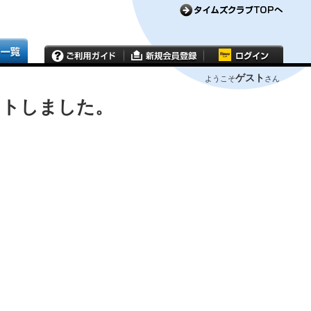
ゲスト
ようこそ
さん
ウトしました。