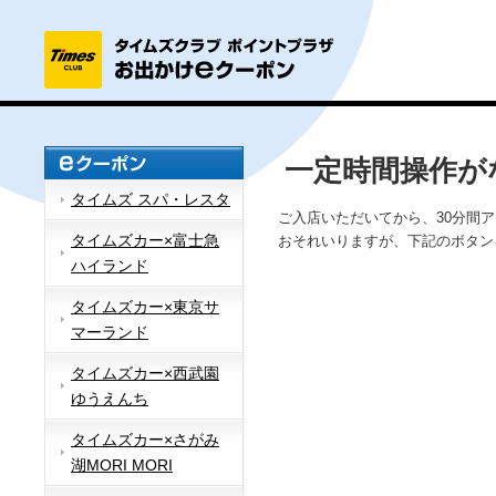
一定時間操作が
タイムズ スパ・レスタ
ご入店いただいてから、30分間
タイムズカー×富士急
おそれいりますが、下記のボタン
ハイランド
タイムズカー×東京サ
マーランド
タイムズカー×西武園
ゆうえんち
タイムズカー×さがみ
湖MORI MORI