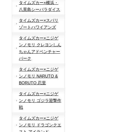
タイムズカー×横浜・
八景島シーパラダイス
タイムズカー×スパリ
ゾートハワイアンズ
タイムズカー×ニジゲ
ンノモリ クレヨンしん
ちゃんアドベンチャー
パーク
タイムズカー×ニジゲ
ンノモリ NARUTO &
BORUTO 忍里
タイムズカー×ニジゲ
ンノモリ ゴジラ迎撃作
戦
タイムズカー×ニジゲ
ンノモリ ドラゴンクエ
スト アイランド