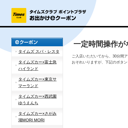
一定時間操作が
タイムズ スパ・レスタ
ご入店いただいてから、30分間
タイムズカー×富士急
おそれいりますが、下記のボタン
ハイランド
タイムズカー×東京サ
マーランド
タイムズカー×西武園
ゆうえんち
タイムズカー×さがみ
湖MORI MORI