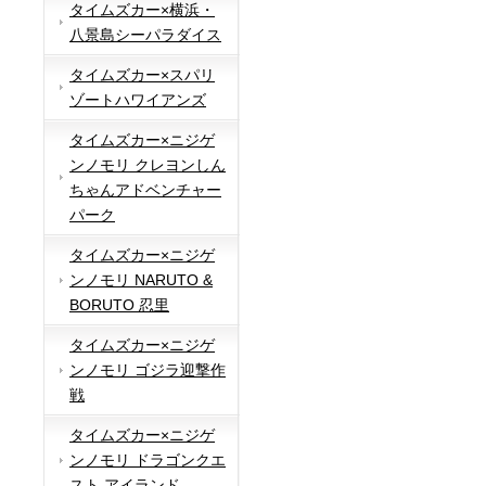
タイムズカー×横浜・
八景島シーパラダイス
タイムズカー×スパリ
ゾートハワイアンズ
タイムズカー×ニジゲ
ンノモリ クレヨンしん
ちゃんアドベンチャー
パーク
タイムズカー×ニジゲ
ンノモリ NARUTO &
BORUTO 忍里
タイムズカー×ニジゲ
ンノモリ ゴジラ迎撃作
戦
タイムズカー×ニジゲ
ンノモリ ドラゴンクエ
スト アイランド