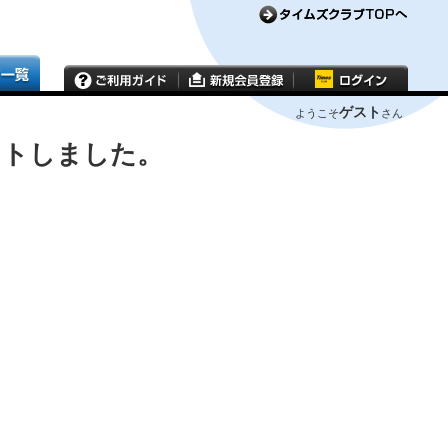
ゲスト
ようこそ
さん
ウトしました。