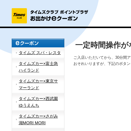
一定時間操作が
タイムズ スパ・レスタ
ご入店いただいてから、30分間
タイムズカー×富士急
おそれいりますが、下記のボタン
ハイランド
タイムズカー×東京サ
マーランド
タイムズカー×西武園
ゆうえんち
タイムズカー×さがみ
湖MORI MORI