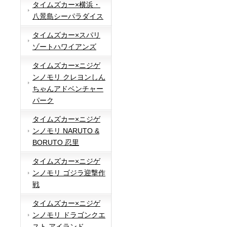
タイムズカー×横浜・
八景島シーパラダイス
タイムズカー×スパリ
ゾートハワイアンズ
タイムズカー×ニジゲ
ンノモリ クレヨンしん
ちゃんアドベンチャー
パーク
タイムズカー×ニジゲ
ンノモリ NARUTO &
BORUTO 忍里
タイムズカー×ニジゲ
ンノモリ ゴジラ迎撃作
戦
タイムズカー×ニジゲ
ンノモリ ドラゴンクエ
スト アイランド