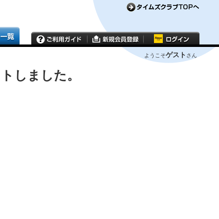
ゲスト
ようこそ
さん
ウトしました。