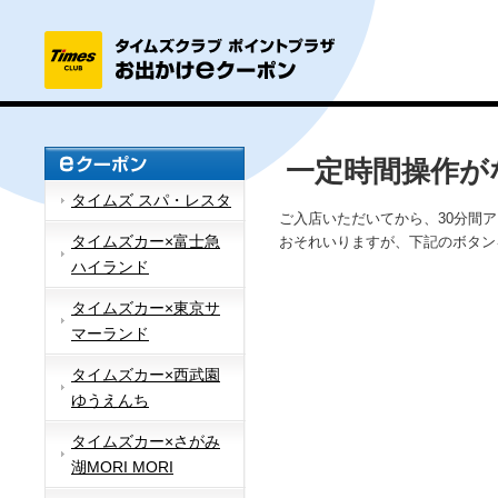
一定時間操作が
タイムズ スパ・レスタ
ご入店いただいてから、30分間
タイムズカー×富士急
おそれいりますが、下記のボタン
ハイランド
タイムズカー×東京サ
マーランド
タイムズカー×西武園
ゆうえんち
タイムズカー×さがみ
湖MORI MORI