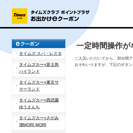
一定時間操作が
タイムズ スパ・レスタ
ご入店いただいてから、30分間
タイムズカー×富士急
おそれいりますが、下記のボタン
ハイランド
タイムズカー×東京サ
マーランド
タイムズカー×西武園
ゆうえんち
タイムズカー×さがみ
湖MORI MORI