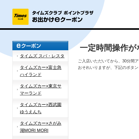
一定時間操作が
タイムズ スパ・レスタ
ご入店いただいてから、30分間
タイムズカー×富士急
おそれいりますが、下記のボタン
ハイランド
タイムズカー×東京サ
マーランド
タイムズカー×西武園
ゆうえんち
タイムズカー×さがみ
湖MORI MORI