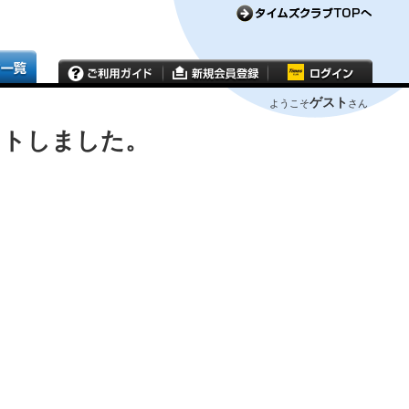
ゲスト
ようこそ
さん
ウトしました。