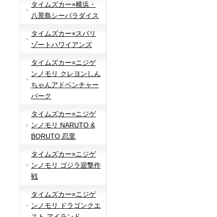
タイムズカー×横浜・
八景島シーパラダイス
タイムズカー×スパリ
ゾートハワイアンズ
タイムズカー×ニジゲ
ンノモリ クレヨンしん
ちゃんアドベンチャー
パーク
タイムズカー×ニジゲ
ンノモリ NARUTO &
BORUTO 忍里
タイムズカー×ニジゲ
ンノモリ ゴジラ迎撃作
戦
タイムズカー×ニジゲ
ンノモリ ドラゴンクエ
スト アイランド