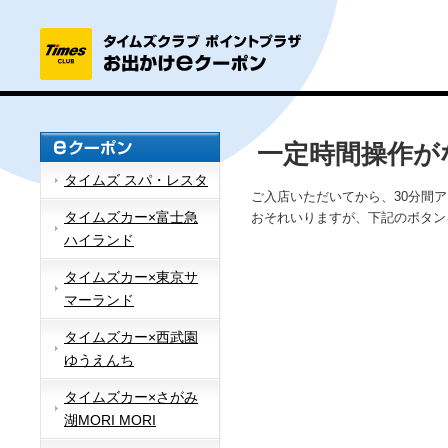
一定時間操作が
タイムズ スパ・レスタ
ご入店いただいてから、30分間
タイムズカー×富士急
おそれいりますが、下記のボタン
ハイランド
タイムズカー×東京サ
マーランド
タイムズカー×西武園
ゆうえんち
タイムズカー×さがみ
湖MORI MORI