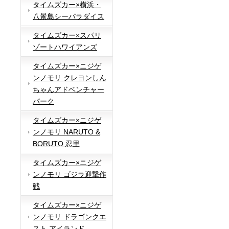
タイムズカー×横浜・
八景島シーパラダイス
タイムズカー×スパリ
ゾートハワイアンズ
タイムズカー×ニジゲ
ンノモリ クレヨンしん
ちゃんアドベンチャー
パーク
タイムズカー×ニジゲ
ンノモリ NARUTO &
BORUTO 忍里
タイムズカー×ニジゲ
ンノモリ ゴジラ迎撃作
戦
タイムズカー×ニジゲ
ンノモリ ドラゴンクエ
スト アイランド