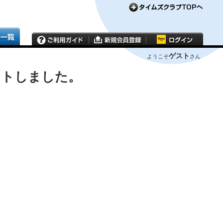
ゲスト
ようこそ
さん
ウトしました。