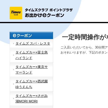
一定時間操作が
タイムズ スパ・レスタ
ご入店いただいてから、30分間
タイムズカー×富士急
おそれいりますが、下記のボタン
ハイランド
タイムズカー×東京サ
マーランド
タイムズカー×西武園
ゆうえんち
タイムズカー×さがみ
湖MORI MORI