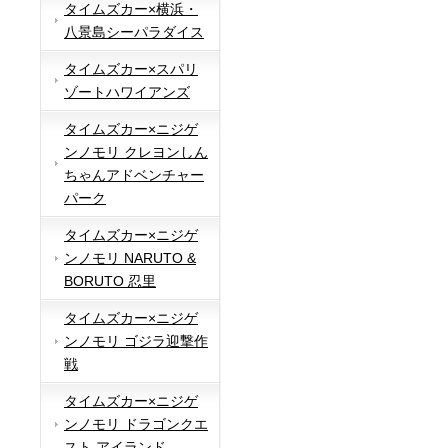
タイムズカー×横浜・
八景島シーパラダイス
タイムズカー×スパリ
ゾートハワイアンズ
タイムズカー×ニジゲ
ンノモリ クレヨンしん
ちゃんアドベンチャー
パーク
タイムズカー×ニジゲ
ンノモリ NARUTO &
BORUTO 忍里
タイムズカー×ニジゲ
ンノモリ ゴジラ迎撃作
戦
タイムズカー×ニジゲ
ンノモリ ドラゴンクエ
スト アイランド