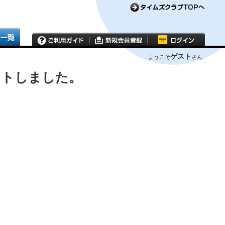
ゲスト
ようこそ
さん
ウトしました。