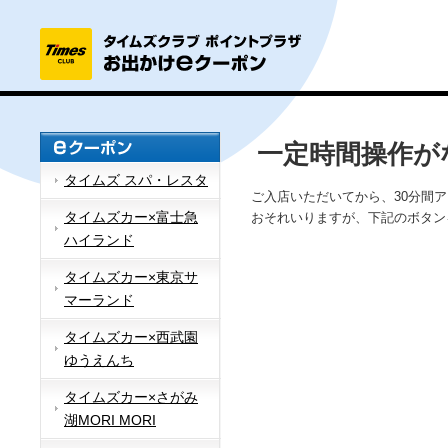
一定時間操作が
タイムズ スパ・レスタ
ご入店いただいてから、30分間
タイムズカー×富士急
おそれいりますが、下記のボタン
ハイランド
タイムズカー×東京サ
マーランド
タイムズカー×西武園
ゆうえんち
タイムズカー×さがみ
湖MORI MORI