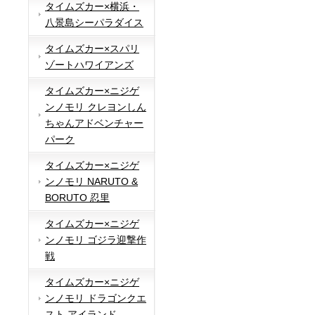
タイムズカー×横浜・
八景島シーパラダイス
タイムズカー×スパリ
ゾートハワイアンズ
タイムズカー×ニジゲ
ンノモリ クレヨンしん
ちゃんアドベンチャー
パーク
タイムズカー×ニジゲ
ンノモリ NARUTO &
BORUTO 忍里
タイムズカー×ニジゲ
ンノモリ ゴジラ迎撃作
戦
タイムズカー×ニジゲ
ンノモリ ドラゴンクエ
スト アイランド