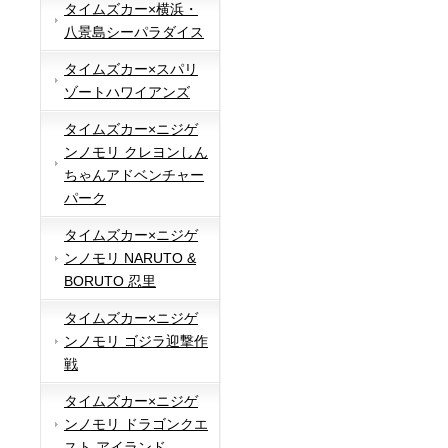
タイムズカー×横浜・
八景島シーパラダイス
タイムズカー×スパリ
ゾートハワイアンズ
タイムズカー×ニジゲ
ンノモリ クレヨンしん
ちゃんアドベンチャー
パーク
タイムズカー×ニジゲ
ンノモリ NARUTO &
BORUTO 忍里
タイムズカー×ニジゲ
ンノモリ ゴジラ迎撃作
戦
タイムズカー×ニジゲ
ンノモリ ドラゴンクエ
スト アイランド