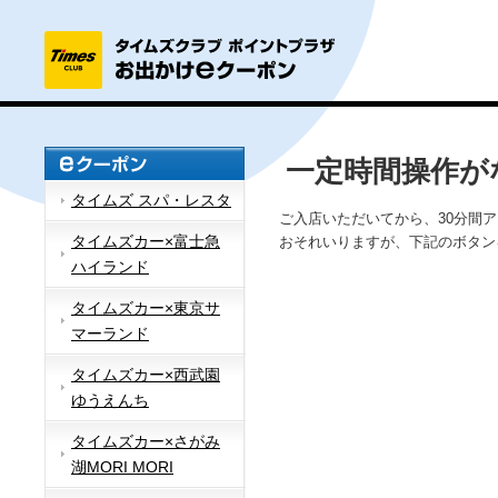
一定時間操作が
タイムズ スパ・レスタ
ご入店いただいてから、30分間
タイムズカー×富士急
おそれいりますが、下記のボタン
ハイランド
タイムズカー×東京サ
マーランド
タイムズカー×西武園
ゆうえんち
タイムズカー×さがみ
湖MORI MORI