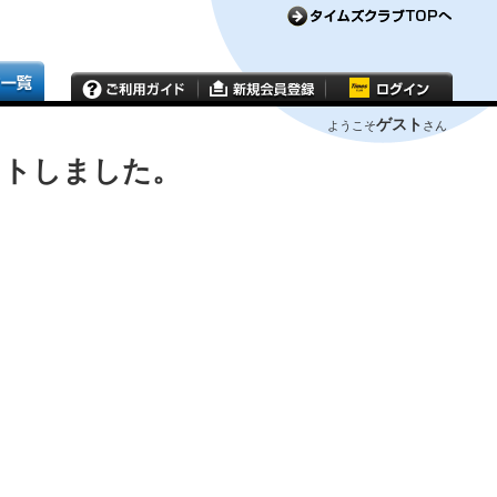
ゲスト
ようこそ
さん
ウトしました。