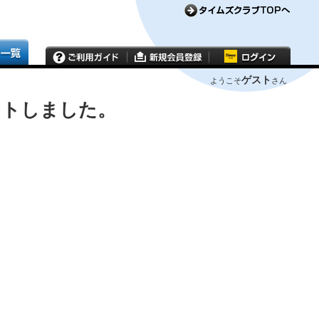
ゲスト
ようこそ
さん
ウトしました。