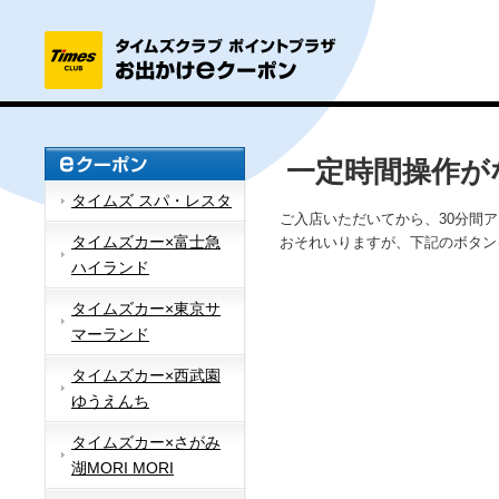
一定時間操作が
タイムズ スパ・レスタ
ご入店いただいてから、30分間
タイムズカー×富士急
おそれいりますが、下記のボタン
ハイランド
タイムズカー×東京サ
マーランド
タイムズカー×西武園
ゆうえんち
タイムズカー×さがみ
湖MORI MORI