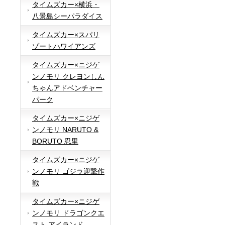
タイムズカー×横浜・
八景島シーパラダイス
タイムズカー×スパリ
ゾートハワイアンズ
タイムズカー×ニジゲ
ンノモリ クレヨンしん
ちゃんアドベンチャー
パーク
タイムズカー×ニジゲ
ンノモリ NARUTO &
BORUTO 忍里
タイムズカー×ニジゲ
ンノモリ ゴジラ迎撃作
戦
タイムズカー×ニジゲ
ンノモリ ドラゴンクエ
スト アイランド