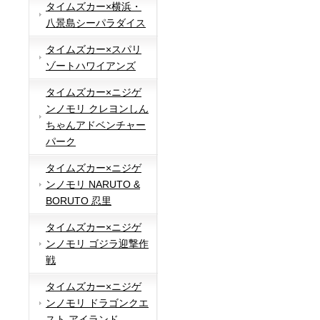
タイムズカー×横浜・
八景島シーパラダイス
タイムズカー×スパリ
ゾートハワイアンズ
タイムズカー×ニジゲ
ンノモリ クレヨンしん
ちゃんアドベンチャー
パーク
タイムズカー×ニジゲ
ンノモリ NARUTO &
BORUTO 忍里
タイムズカー×ニジゲ
ンノモリ ゴジラ迎撃作
戦
タイムズカー×ニジゲ
ンノモリ ドラゴンクエ
スト アイランド