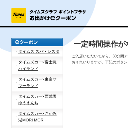
一定時間操作が
タイムズ スパ・レスタ
ご入店いただいてから、30分間
タイムズカー×富士急
おそれいりますが、下記のボタン
ハイランド
タイムズカー×東京サ
マーランド
タイムズカー×西武園
ゆうえんち
タイムズカー×さがみ
湖MORI MORI