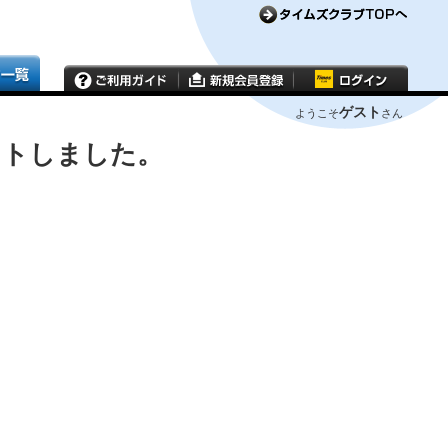
ゲスト
ようこそ
さん
ウトしました。