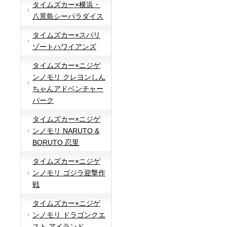
タイムズカー×横浜・
八景島シーパラダイス
タイムズカー×スパリ
ゾートハワイアンズ
タイムズカー×ニジゲ
ンノモリ クレヨンしん
ちゃんアドベンチャー
パーク
タイムズカー×ニジゲ
ンノモリ NARUTO &
BORUTO 忍里
タイムズカー×ニジゲ
ンノモリ ゴジラ迎撃作
戦
タイムズカー×ニジゲ
ンノモリ ドラゴンクエ
スト アイランド