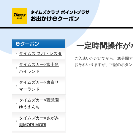
一定時間操作が
タイムズ スパ・レスタ
ご入店いただいてから、30分間
タイムズカー×富士急
おそれいりますが、下記のボタン
ハイランド
タイムズカー×東京サ
マーランド
タイムズカー×西武園
ゆうえんち
タイムズカー×さがみ
湖MORI MORI