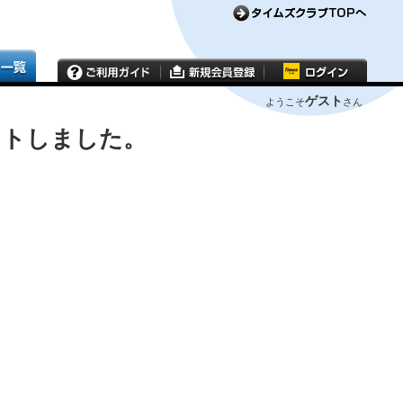
ゲスト
ようこそ
さん
ウトしました。