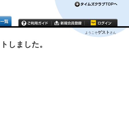
ゲスト
ようこそ
さん
ウトしました。