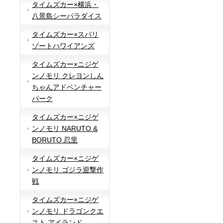
タイムズカー×横浜・
八景島シーパラダイス
タイムズカー×スパリ
ゾートハワイアンズ
タイムズカー×ニジゲ
ンノモリ クレヨンしん
ちゃんアドベンチャー
パーク
タイムズカー×ニジゲ
ンノモリ NARUTO &
BORUTO 忍里
タイムズカー×ニジゲ
ンノモリ ゴジラ迎撃作
戦
タイムズカー×ニジゲ
ンノモリ ドラゴンクエ
スト アイランド