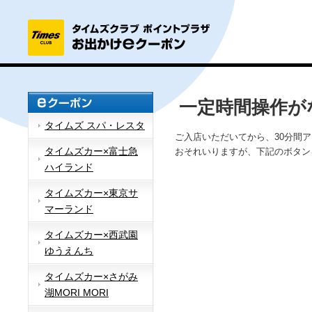
一定時間操作が
タイムズ スパ・レスタ
ご入店いただいてから、30分間
タイムズカー×富士急
おそれいりますが、下記のボタン
ハイランド
タイムズカー×東京サ
マーランド
タイムズカー×西武園
ゆうえんち
タイムズカー×さがみ
湖MORI MORI