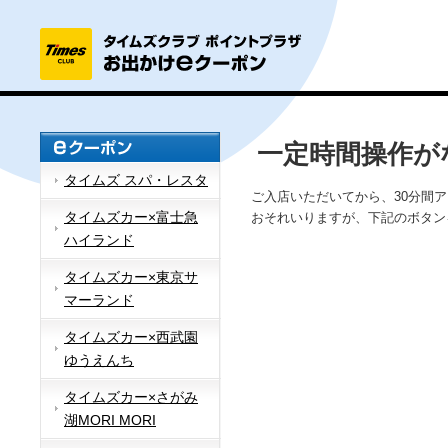
一定時間操作が
タイムズ スパ・レスタ
ご入店いただいてから、30分間
タイムズカー×富士急
おそれいりますが、下記のボタン
ハイランド
タイムズカー×東京サ
マーランド
タイムズカー×西武園
ゆうえんち
タイムズカー×さがみ
湖MORI MORI