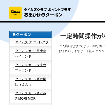
一定時間操作が
タイムズ スパ・レスタ
ご入店いただいてから、30分間
タイムズカー×富士急
おそれいりますが、下記のボタン
ハイランド
タイムズカー×東京サ
マーランド
タイムズカー×西武園
ゆうえんち
タイムズカー×さがみ
湖MORI MORI