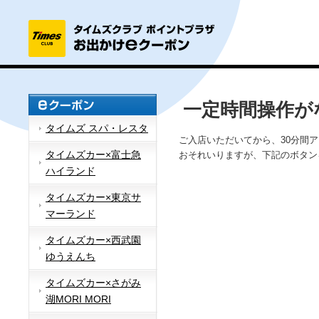
一定時間操作が
タイムズ スパ・レスタ
ご入店いただいてから、30分間
タイムズカー×富士急
おそれいりますが、下記のボタン
ハイランド
タイムズカー×東京サ
マーランド
タイムズカー×西武園
ゆうえんち
タイムズカー×さがみ
湖MORI MORI