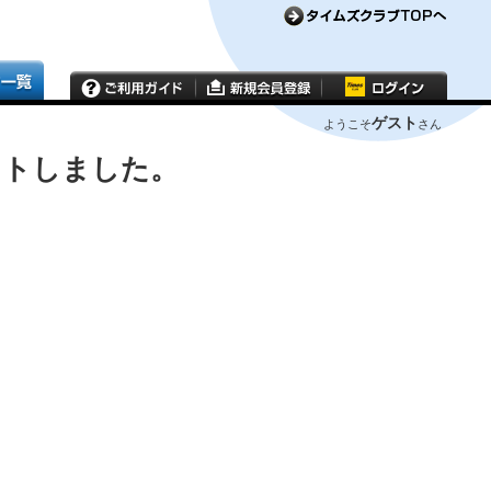
ゲスト
ようこそ
さん
ウトしました。