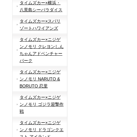
タイムズカー×横浜・
八景島シーパラダイス
タイムズカー×スパリ
ゾートハワイアンズ
タイムズカー×ニジゲ
ンノモリ クレヨンしん
ちゃんアドベンチャー
パーク
タイムズカー×ニジゲ
ンノモリ NARUTO &
BORUTO 忍里
タイムズカー×ニジゲ
ンノモリ ゴジラ迎撃作
戦
タイムズカー×ニジゲ
ンノモリ ドラゴンクエ
スト アイランド