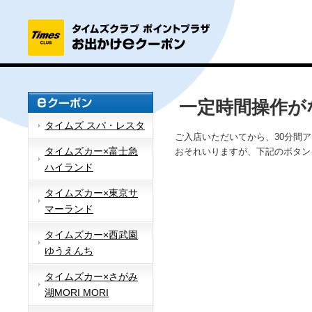
一定時間操作が
タイムズ スパ・レスタ
ご入店いただいてから、30分間
タイムズカー×富士急
おそれいりますが、下記のボタン
ハイランド
タイムズカー×東京サ
マーランド
タイムズカー×西武園
ゆうえんち
タイムズカー×さがみ
湖MORI MORI