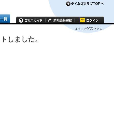
ゲスト
ようこそ
さん
ウトしました。