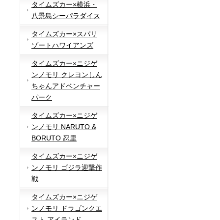
タイムズカー×横浜・
八景島シーパラダイス
タイムズカー×スパリ
ゾートハワイアンズ
タイムズカー×ニジゲ
ンノモリ クレヨンしん
ちゃんアドベンチャー
パーク
タイムズカー×ニジゲ
ンノモリ NARUTO &
BORUTO 忍里
タイムズカー×ニジゲ
ンノモリ ゴジラ迎撃作
戦
タイムズカー×ニジゲ
ンノモリ ドラゴンクエ
スト アイランド