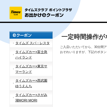
一定時間操作が
タイムズ スパ・レスタ
ご入店いただいてから、30分間
タイムズカー×富士急
おそれいりますが、下記のボタン
ハイランド
タイムズカー×東京サ
マーランド
タイムズカー×西武園
ゆうえんち
タイムズカー×さがみ
湖MORI MORI