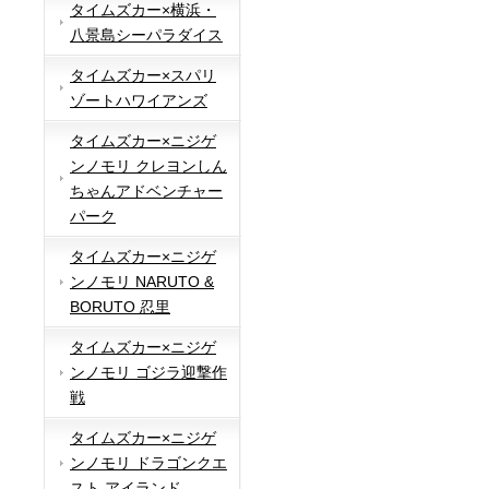
タイムズカー×横浜・
八景島シーパラダイス
タイムズカー×スパリ
ゾートハワイアンズ
タイムズカー×ニジゲ
ンノモリ クレヨンしん
ちゃんアドベンチャー
パーク
タイムズカー×ニジゲ
ンノモリ NARUTO &
BORUTO 忍里
タイムズカー×ニジゲ
ンノモリ ゴジラ迎撃作
戦
タイムズカー×ニジゲ
ンノモリ ドラゴンクエ
スト アイランド