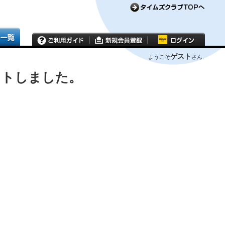
ゲスト
ようこそ
さん
ウトしました。