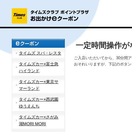
一定時間操作が
タイムズ スパ・レスタ
ご入店いただいてから、30分間
タイムズカー×富士急
おそれいりますが、下記のボタン
ハイランド
タイムズカー×東京サ
マーランド
タイムズカー×西武園
ゆうえんち
タイムズカー×さがみ
湖MORI MORI