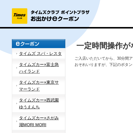
一定時間操作が
タイムズ スパ・レスタ
ご入店いただいてから、30分間
タイムズカー×富士急
おそれいりますが、下記のボタン
ハイランド
タイムズカー×東京サ
マーランド
タイムズカー×西武園
ゆうえんち
タイムズカー×さがみ
湖MORI MORI