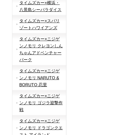
タイムズカー×横浜・
八景島シーパラダイス
タイムズカー×スパリ
ゾートハワイアンズ
タイムズカー×ニジゲ
ンノモリ クレヨンしん
ちゃんアドベンチャー
パーク
タイムズカー×ニジゲ
ンノモリ NARUTO &
BORUTO 忍里
タイムズカー×ニジゲ
ンノモリ ゴジラ迎撃作
戦
タイムズカー×ニジゲ
ンノモリ ドラゴンクエ
スト アイランド