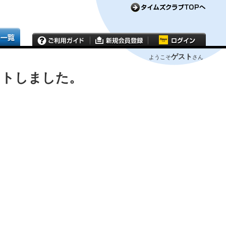
ゲスト
ようこそ
さん
ウトしました。