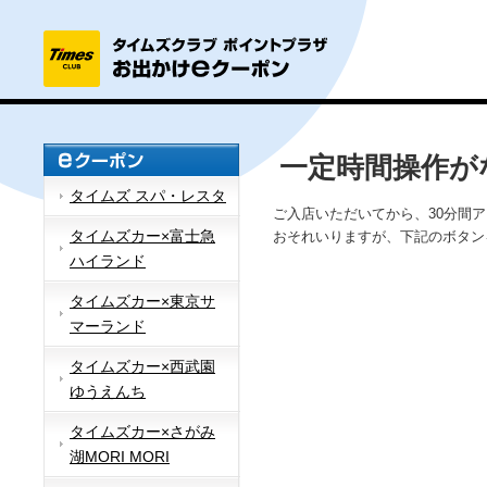
一定時間操作が
タイムズ スパ・レスタ
ご入店いただいてから、30分間
タイムズカー×富士急
おそれいりますが、下記のボタン
ハイランド
タイムズカー×東京サ
マーランド
タイムズカー×西武園
ゆうえんち
タイムズカー×さがみ
湖MORI MORI