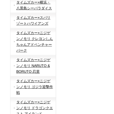
タイムズカー×横浜・
八景島シーパラダイス
タイムズカー×スパリ
ゾートハワイアンズ
タイムズカー×ニジゲ
ンノモリ クレヨンしん
ちゃんアドベンチャー
パーク
タイムズカー×ニジゲ
ンノモリ NARUTO &
BORUTO 忍里
タイムズカー×ニジゲ
ンノモリ ゴジラ迎撃作
戦
タイムズカー×ニジゲ
ンノモリ ドラゴンクエ
スト アイランド