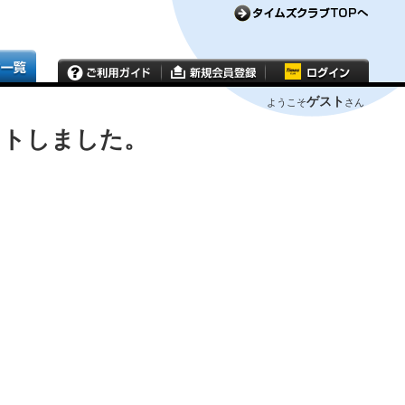
ゲスト
ようこそ
さん
ウトしました。