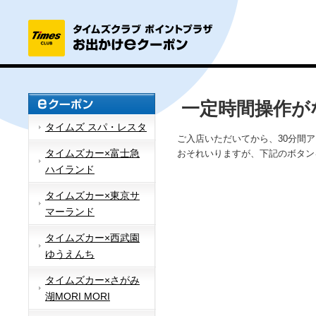
一定時間操作が
タイムズ スパ・レスタ
ご入店いただいてから、30分間
タイムズカー×富士急
おそれいりますが、下記のボタン
ハイランド
タイムズカー×東京サ
マーランド
タイムズカー×西武園
ゆうえんち
タイムズカー×さがみ
湖MORI MORI