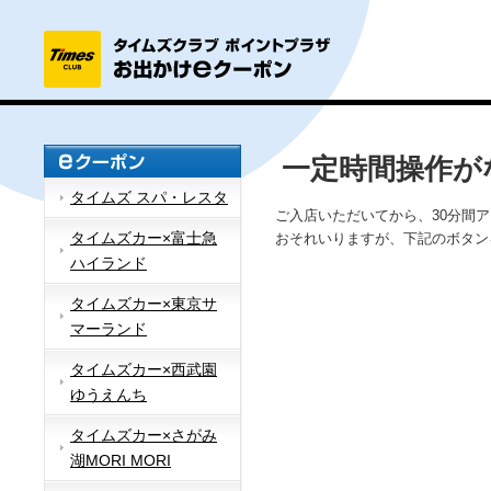
一定時間操作が
タイムズ スパ・レスタ
ご入店いただいてから、30分間
タイムズカー×富士急
おそれいりますが、下記のボタン
ハイランド
タイムズカー×東京サ
マーランド
タイムズカー×西武園
ゆうえんち
タイムズカー×さがみ
湖MORI MORI