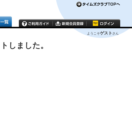
ゲスト
ようこそ
さん
ウトしました。