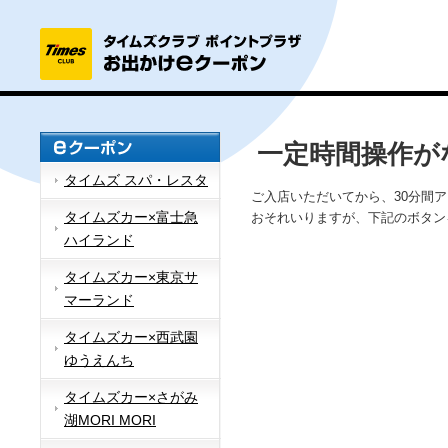
一定時間操作が
タイムズ スパ・レスタ
ご入店いただいてから、30分間
タイムズカー×富士急
おそれいりますが、下記のボタン
ハイランド
タイムズカー×東京サ
マーランド
タイムズカー×西武園
ゆうえんち
タイムズカー×さがみ
湖MORI MORI