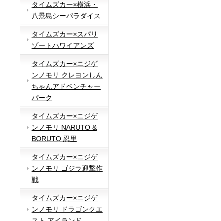
タイムズカー×横浜・
八景島シーパラダイス
タイムズカー×スパリ
ゾートハワイアンズ
タイムズカー×ニジゲ
ンノモリ クレヨンしん
ちゃんアドベンチャー
パーク
タイムズカー×ニジゲ
ンノモリ NARUTO &
BORUTO 忍里
タイムズカー×ニジゲ
ンノモリ ゴジラ迎撃作
戦
タイムズカー×ニジゲ
ンノモリ ドラゴンクエ
スト アイランド