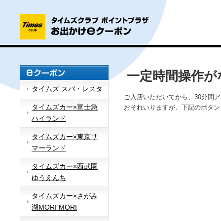
一定時間操作が
タイムズ スパ・レスタ
ご入店いただいてから、30分間
タイムズカー×富士急
おそれいりますが、下記のボタン
ハイランド
タイムズカー×東京サ
マーランド
タイムズカー×西武園
ゆうえんち
タイムズカー×さがみ
湖MORI MORI