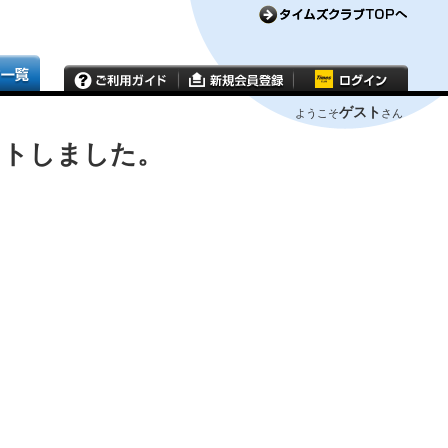
ゲスト
ようこそ
さん
ウトしました。