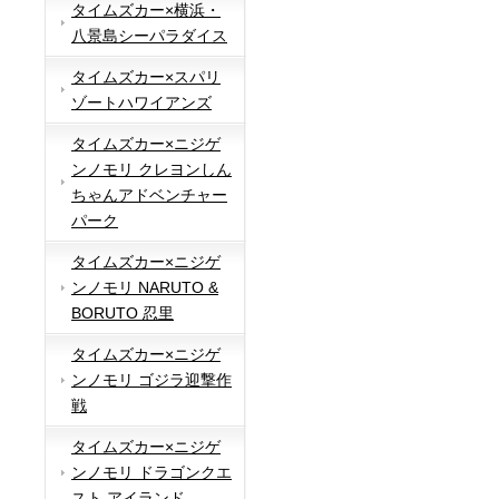
タイムズカー×横浜・
八景島シーパラダイス
タイムズカー×スパリ
ゾートハワイアンズ
タイムズカー×ニジゲ
ンノモリ クレヨンしん
ちゃんアドベンチャー
パーク
タイムズカー×ニジゲ
ンノモリ NARUTO &
BORUTO 忍里
タイムズカー×ニジゲ
ンノモリ ゴジラ迎撃作
戦
タイムズカー×ニジゲ
ンノモリ ドラゴンクエ
スト アイランド