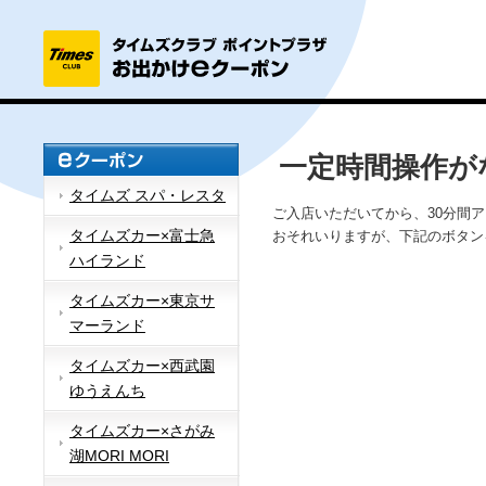
一定時間操作が
タイムズ スパ・レスタ
ご入店いただいてから、30分間
タイムズカー×富士急
おそれいりますが、下記のボタン
ハイランド
タイムズカー×東京サ
マーランド
タイムズカー×西武園
ゆうえんち
タイムズカー×さがみ
湖MORI MORI