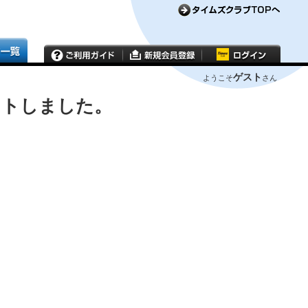
ゲスト
ようこそ
さん
ウトしました。