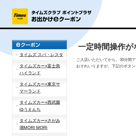
一定時間操作が
タイムズ スパ・レスタ
ご入店いただいてから、30分間
タイムズカー×富士急
おそれいりますが、下記のボタン
ハイランド
タイムズカー×東京サ
マーランド
タイムズカー×西武園
ゆうえんち
タイムズカー×さがみ
湖MORI MORI