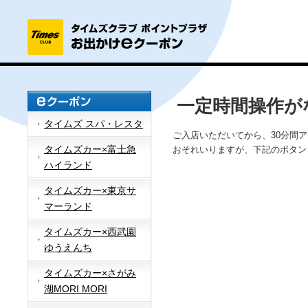
一定時間操作が
タイムズ スパ・レスタ
ご入店いただいてから、30分間
タイムズカー×富士急
おそれいりますが、下記のボタン
ハイランド
タイムズカー×東京サ
マーランド
タイムズカー×西武園
ゆうえんち
タイムズカー×さがみ
湖MORI MORI