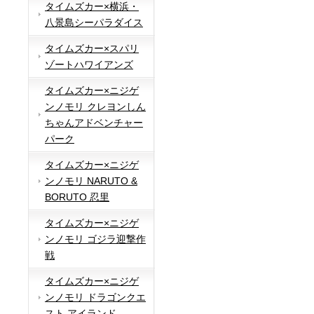
タイムズカー×横浜・
八景島シーパラダイス
タイムズカー×スパリ
ゾートハワイアンズ
タイムズカー×ニジゲ
ンノモリ クレヨンしん
ちゃんアドベンチャー
パーク
タイムズカー×ニジゲ
ンノモリ NARUTO &
BORUTO 忍里
タイムズカー×ニジゲ
ンノモリ ゴジラ迎撃作
戦
タイムズカー×ニジゲ
ンノモリ ドラゴンクエ
スト アイランド