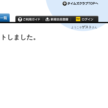
ゲスト
ようこそ
さん
ウトしました。