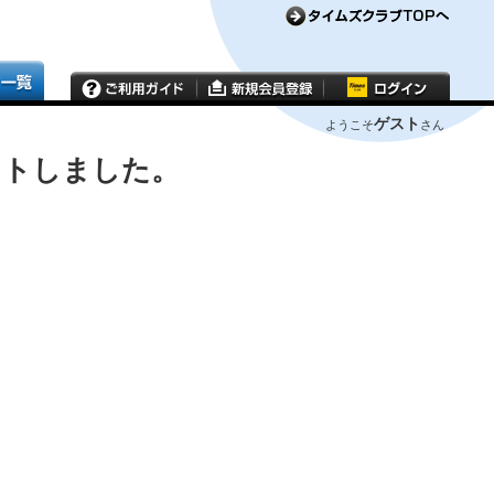
ゲスト
ようこそ
さん
ウトしました。