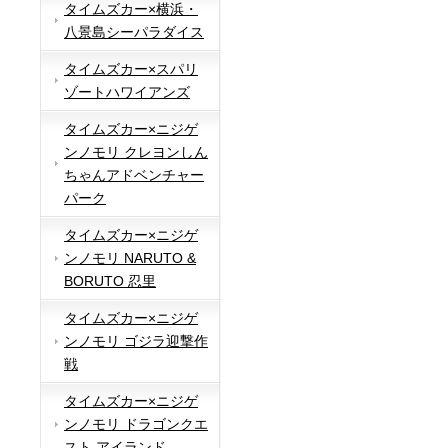
タイムズカー×横浜・
八景島シーパラダイス
タイムズカー×スパリ
ゾートハワイアンズ
タイムズカー×ニジゲ
ンノモリ クレヨンしん
ちゃんアドベンチャー
パーク
タイムズカー×ニジゲ
ンノモリ NARUTO &
BORUTO 忍里
タイムズカー×ニジゲ
ンノモリ ゴジラ迎撃作
戦
タイムズカー×ニジゲ
ンノモリ ドラゴンクエ
スト アイランド