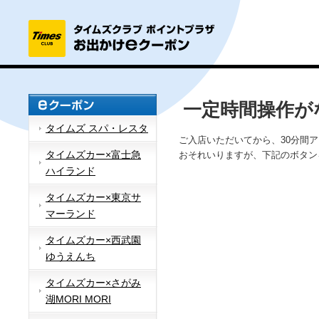
一定時間操作が
タイムズ スパ・レスタ
ご入店いただいてから、30分間
タイムズカー×富士急
おそれいりますが、下記のボタン
ハイランド
タイムズカー×東京サ
マーランド
タイムズカー×西武園
ゆうえんち
タイムズカー×さがみ
湖MORI MORI